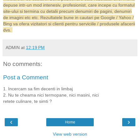
depuse intr-un mod intenesiv, profesionist, care incepe cu formatul
site-ului si termina cu detalii precum denumiri de pagini, denumiri
de imagini etc etc. Rezultatele bune in cautari pe Google / Yahoo /
Bing va ofera vizitatori si clienti pentru serviciile / produsele afacerii
dvs.
ADMIN
at
12:19 PM
No comments:
Post a Comment
1. Incercam sa fim decenti in limbaj
2. Nu te cheama nici termopane, nici masini, nici
retete culinare, te simti ?
‹
›
Home
View web version