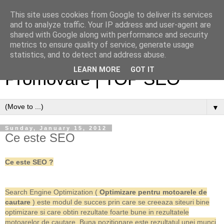
This site uses cookies from Google to deliver its services
and to analyze traffic. Your IP address and user-agent are
shared with Google along with performance and security
metrics to ensure quality of service, generate usage
Optimizare site web |
statistics, and to detect and address abuse.
LEARN MORE
GOT IT
Promovare | TOP SEO
▼
Sunday, January 15, 2012
Ce este SEO
Ce este SEO ?
Search Engine Optimization (
Optimizare pentru motoarele de
cautare
) este modul de succes prin care se creeaza siteuri bine
optimizare si care obtin rezultate foarte bune in rezultatele
motoarelor de cautare. Buna pozitionare este rezultatul unei munci