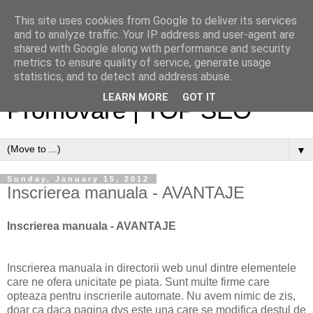
This site uses cookies from Google to deliver its services
and to analyze traffic. Your IP address and user-agent are
shared with Google along with performance and security
metrics to ensure quality of service, generate usage
Optimizare site web |
statistics, and to detect and address abuse.
LEARN MORE
GOT IT
Promovare | TOP SEO
▼
Sunday, January 15, 2012
Inscrierea manuala - AVANTAJE
Inscrierea manuala - AVANTAJE
Inscrierea manuala in directorii web unul dintre elementele
care ne ofera unicitate pe piata. Sunt multe firme care
opteaza pentru inscrierile automate. Nu avem nimic de zis,
doar ca daca pagina dvs este una care se modifica destul de