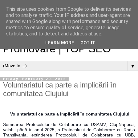
This site uses cookies from Google to deliver its services
and to analyze traffic. Your IP address and user-agent are
shared with Google along with performance and security
metrics to ensure quality of service, generate usage
Optimizare site web |
statistics, and to detect and address abuse.
LEARN MORE
GOT IT
Promovare | TOP SEO
▼
Friday, February 20, 2015
Voluntariatul ca parte a implicării în
comunitatea Clujului
Voluntariatul ca parte a implicării în comunitatea Clujului
Semnarea Protocolului de Colaborare cu USAMV, Cluj-Napoca,
valabil până în anul 2025, a Protocolului de Colaborare cu Radio
Transilvania, extinderea Protocolului de Colaborare cu UBB,