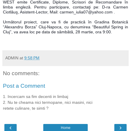
WEST emite Certificate, Diplome, Scrisori de Recomandare în
limba engleză. Pentru participare, contactaţi pe: D-ra Carmen
Ciotlăuş, Asistent-Lector, Mail: carmen_iulia07@yahoo.com .
Următorul proiect, care va fi de practică în Gradina Botanică
“Alexandru Borza” Cluj-Napoca, cu denumirea “Beautiful Spring in
Cluj”, va avea loc pe data de sâmbătă, 28 martie, ora 9:00.
ADMIN
at
9:58 PM
No comments:
Post a Comment
1. Incercam sa fim decenti in limbaj
2. Nu te cheama nici termopane, nici masini, nici
retete culinare, te simti ?
‹
›
Home