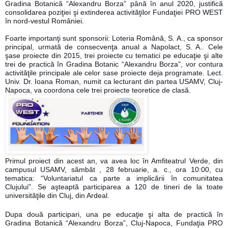
Gradina Botanică “Alexandru Borza” până în anul 2020, justifică
consolidarea poziţiei şi extinderea activităţilor Fundaţiei PRO WEST
în nord-vestul României.
Foarte importanţi sunt sponsorii: Loteria Română, S. A., ca sponsor
principal, urmată de consecvenţa anual a Napolact, S. A.. Cele
şase proiecte din 2015, trei proiecte cu tematici pe educaţie şi alte
trei de practică în Gradina Botanic “Alexandru Borza”, vor contura
activităţile principale ale celor sase proiecte deja programate. Lect.
Univ. Dr. Ioana Roman, numit ca lectura
nt din partea USAMV, Cluj-
Napoca, va coordona cele trei proiecte teoretice de clasă.
Primul proiect din acest an, va avea loc în Amfiteatrul Verde, din
campusul USAMV, sâmbăt , 28 februarie, a. c., ora 10:00, cu
tematica: “Voluntariatul ca parte a implicării în comunitatea
Clujului”. Se aşteaptă participarea a 120 de tineri de la toate
universităţile din Cluj, din Ardeal.
Dupa două participari, una pe educaţie şi alta de practică în
Gradina Botanică “Alexandru Borza”, Cluj-Napoca, Fundaţia PRO