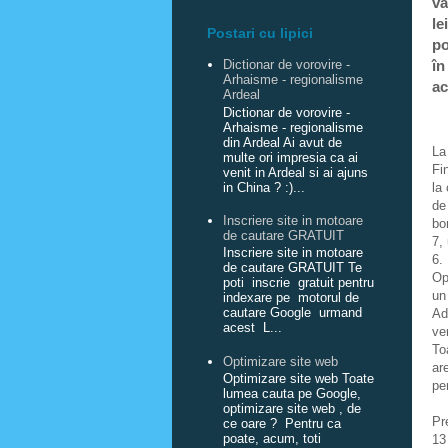
va
le
Postari cu lipici
po
în
Dictionar de vorovire -
Arhaisme - regionalisme
ac
Ardeal
Dictionar de vorovire -
Arhaisme - regionalisme
din Ardeal Ai avut de
La
multe ori impresia ca ai
Fi
venit in Ardeal si ai ajuns
in China ? :)...
la
de
Inscriere site in motoare
bo
de cautare GRATUIT
7,
Inscriere site in motoare
6.
de cautare GRATUIT Te
Op
poti inscrie gratuit pentru
un
indexare pe motorul de
cautare Google urmand
Ad
acest L...
ve
To
Optimizare site web
ar
Optimizare site web Toate
pe
lumea cauta pe Google,
optimizare site web , de
Pr
ce oare ? Pentru ca
poate, acum, toti
13