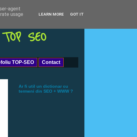
user-agent
erate usage
LEARN MORE
GOT IT
| TOP SEO
ofoliu TOP-SEO
Contact
Ar fi util un dictionar cu
termeni din SEO + WWW ?