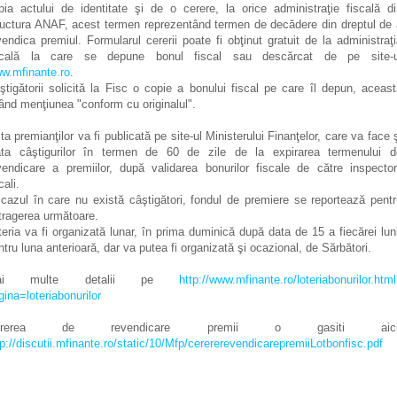
pia actului de identitate şi de o cerere, la orice administraţie fiscală di
ructura ANAF, acest termen reprezentând termen de decădere din dreptul de 
vendica premiul. Formularul cererii poate fi obţinut gratuit de la administraţ
scală la care se depune bonul fiscal sau descărcat de pe site-u
w.mfinante.ro
.
ştigătorii solicită la Fisc o copie a bonului fiscal pe care îl depun, aceas
ând menţiunea "conform cu originalul".
sta premianţilor va fi publicată pe site-ul Ministerului Finanţelor, care va face 
ata câştigurilor în termen de 60 de zile de la expirarea termenului d
vendicare a premiilor, după validarea bonurilor fiscale de către inspectori
cali.
 cazul în care nu există câştigători, fondul de premiere se reportează pent
tragerea următoare.
teria va fi organizată lunar, în prima duminică după data de 15 a fiecărei lun
ntru luna anterioară, dar va putea fi organizată şi ocazional, de Sărbători.
ai multe detalii pe
http://www.mfinante.ro/loteriabonurilor.htm
gina=loteriabonurilor
ererea de revendicare premii o gasiti aici
tp://discutii.mfinante.ro/static/10/Mfp/cerererevendicarepremiiLotbonfisc.pdf