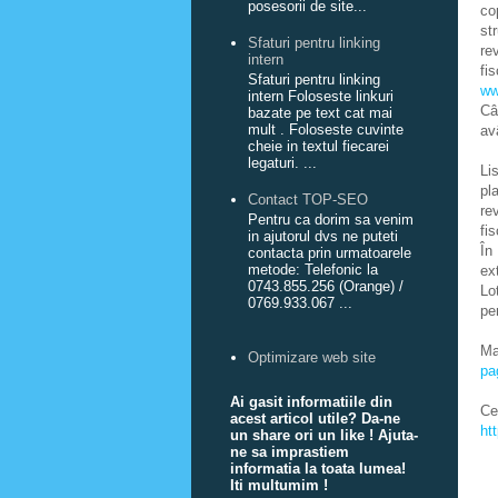
posesorii de site...
co
st
Sfaturi pentru linking
re
intern
fi
Sfaturi pentru linking
ww
intern Foloseste linkuri
Câ
bazate pe text cat mai
mult . Foloseste cuvinte
av
cheie in textul fiecarei
legaturi. ...
Li
pl
Contact TOP-SEO
re
Pentru ca dorim sa venim
fis
in ajutorul dvs ne puteti
În
contacta prin urmatoarele
metode: Telefonic la
ex
0743.855.256 (Orange) /
Lo
0769.933.067 ...
pe
M
Optimizare web site
pa
Ai gasit informatiile din
C
acest articol utile? Da-ne
ht
un share ori un like ! Ajuta-
ne sa imprastiem
informatia la toata lumea!
Iti multumim !