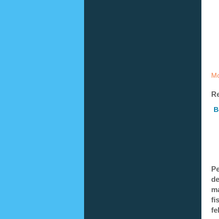
Mo
Re
B
Pe
de
ma
fi
fe