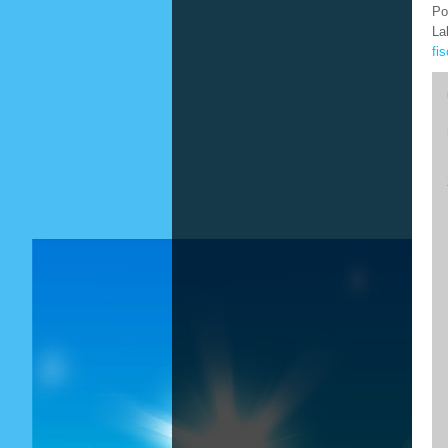
Po
La
fi