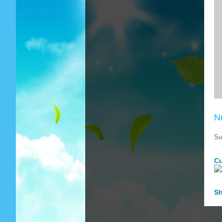
N
Su
Cu
Sh