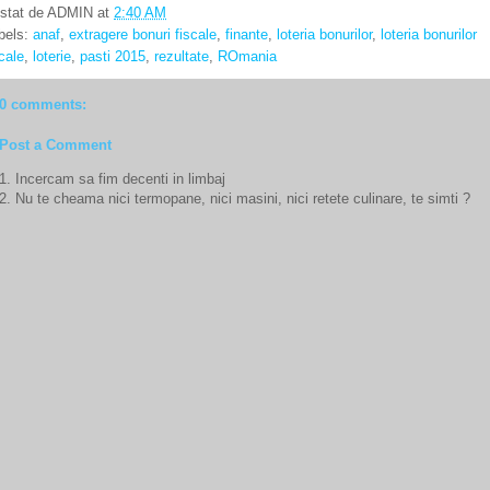
stat de
ADMIN
at
2:40 AM
bels:
anaf
,
extragere bonuri fiscale
,
finante
,
loteria bonurilor
,
loteria bonurilor
scale
,
loterie
,
pasti 2015
,
rezultate
,
ROmania
0 comments:
Post a Comment
1. Incercam sa fim decenti in limbaj
2. Nu te cheama nici termopane, nici masini, nici retete culinare, te simti ?