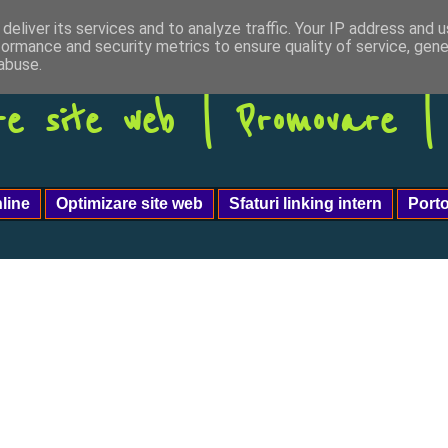
deliver its services and to analyze traffic. Your IP address and 
formance and security metrics to ensure quality of service, gen
abuse.
re site web | Promovare 
line
Optimizare site web
Sfaturi linking intern
Port