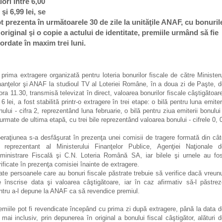
lori între 6,00
i şi 6,99 lei, se
t prezenta în următoarele 30 de zile la unităţile ANAF, cu bonuril
 original şi o copie a actului de identitate, premiile urmând să fie
ordate în maxim trei luni.
 prima extragere organizată pentru loteria bonurilor fiscale de către Minister
nanţelor şi ANAF la studioul TV al Loteriei Române, în a doua zi de Paşte, 
 ora 11.30, transmisă televizat în direct, valoarea bonurilor fiscale câştigătoar
 6 lei, a fost stabilită printr-o extragere în trei etape: o bilă pentru luna emiter
nului - cifra 2, reprezentând luna februarie, o bilă pentru ziua emiterii bonului
 urmate de ultima etapă, cu trei bile reprezentând valoarea bonului - cifrele 0, 
eraţiunea s-a desfăşurat în prezenţa unei comisii de tragere formată din câ
 reprezentant al Ministerului Finanţelor Publice, Agenţiei Naţionale d
ministrare Fiscală şi C.N. Loteria Română SA, iar bilele şi urnele au fos
rificate în prezenţa comisiei înainte de extragere.
ate persoanele care au bonuri fiscale păstrate trebuie să verifice dacă vreun
e înscrise data şi valoarea câştigătoare, iar în caz afirmativ să-l păstrez
ntru a-l depune la ANAF ca să revendice premiul.
emiile pot fi revendicate începând cu prima zi după extragere, până la data 
 mai inclusiv, prin depunerea în original a bonului fiscal câştigător, alături 