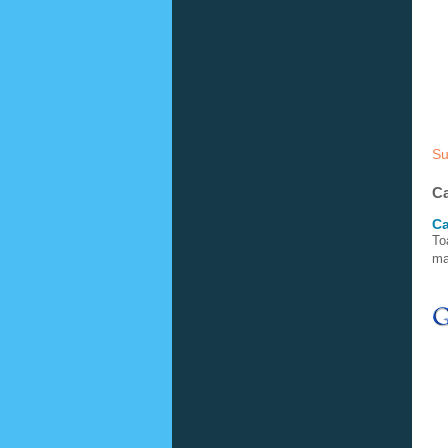
Su
Ca
Ca
To
ma