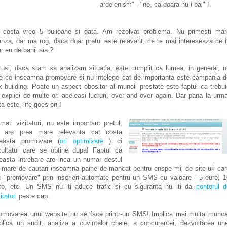
ardelenism" - "no, ca doara nu-i bai" !
 costa vreo 5 bulioane si gata. Am rezolvat problema. Nu primesti mar
anza, dar ma rog, daca doar pretul este relavant, ce te mai intereseaza ce i
er eu de banii aia ?
tusi, daca stam sa analizam situatia, este cumplit ca lumea, in general, n
ie ce inseamna promovare si nu intelege cat de importanta este campania d
nk building. Poate un aspect obositor al muncii prestate este faptul ca trebu
 explici de multe ori aceleasi lucruri, over and over again. Dar pana la urm
ta este, life goes on !
imati vizitatori, nu este important pretul,
 are prea mare relevanta cat costa
easta promovare (
ori optimizare
) ci
zultatul care se obtine dupa! Faptul ca
easta intrebare are inca un numar destul
 mare de cautari inseamna paine de mancat pentru enspe mii de site-uri car
c "promovare" prin inscrieri automate pentru un SMS cu valoare - 5 euro, 1
ro, etc. Un SMS nu iti aduce trafic si cu siguranta nu iti da
contorul d
itatori
peste cap.
omovarea unui website nu se face printr-un SMS! Implica mai multa munca
plica un audit, analiza a cuvintelor cheie, a concurentei, dezvoltarea une