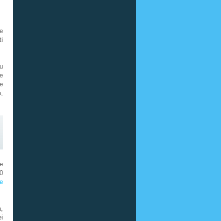
e
ti
u
e
ie
a,
e
0
e
,
i