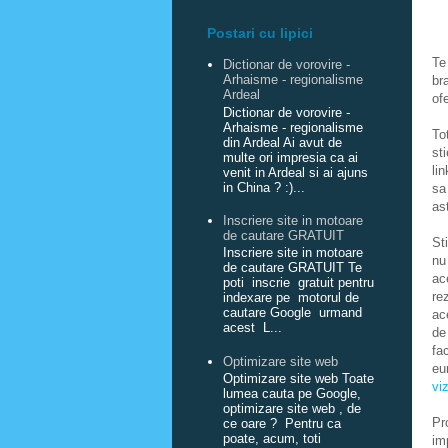
Postari cu lipici
Te
Dictionar de vorovire -
Arhaisme - regionalisme
br
Ardeal
of
Dictionar de vorovire -
Arhaisme - regionalisme
To
din Ardeal Ai avut de
st
multe ori impresia ca ai
li
venit in Ardeal si ai ajuns
in China ? :)...
sa
as
Inscriere site in motoare
de cautare GRATUIT
St
Inscriere site in motoare
nu
de cautare GRATUIT Te
ac
poti inscrie gratuit pentru
re
indexare pe motorul de
cautare Google urmand
ac
acest L...
de
fa
Optimizare site web
eu
Optimizare site web Toate
viz
lumea cauta pe Google,
optimizare site web , de
Pr
ce oare ? Pentru ca
poate, acum, toti
im