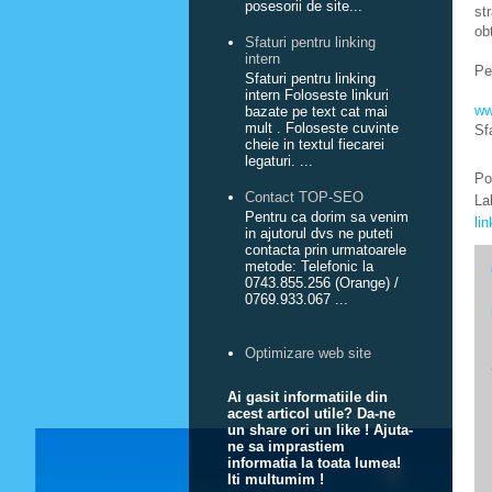
posesorii de site...
st
ob
Sfaturi pentru linking
intern
Pe
Sfaturi pentru linking
intern Foloseste linkuri
ww
bazate pe text cat mai
mult . Foloseste cuvinte
Sfa
cheie in textul fiecarei
legaturi. ...
Po
Contact TOP-SEO
La
Pentru ca dorim sa venim
lin
in ajutorul dvs ne puteti
contacta prin urmatoarele
metode: Telefonic la
0743.855.256 (Orange) /
0769.933.067 ...
Optimizare web site
Ai gasit informatiile din
acest articol utile? Da-ne
un share ori un like ! Ajuta-
ne sa imprastiem
informatia la toata lumea!
Iti multumim !