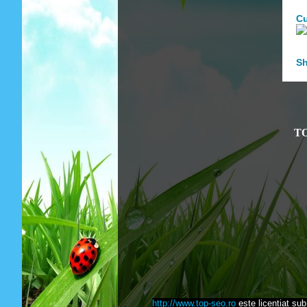
Cu
Sh
TO
http://www.top-seo.ro
este licentiat su