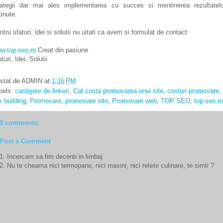
rategii dar mai ales implementarea cu succes si mentinerea rezultatelo
tinute.
ntru sfaturi, idei si solutii nu uitati ca avem si formulat de contact
w.top-seo.ro
Creat din pasiune
turi, Idei, Solutii
stat de
ADMIN
at
1:16 PM
bels:
castigare de linkuri
,
Cat costa promovarea unui site
,
costuri promovare
,
k building
,
Promovare
,
promovare site
,
Promovare web
,
TOP SEO
,
top-seo.ro
0 comments:
Post a Comment
1. Incercam sa fim decenti in limbaj
2. Nu te cheama nici termopane, nici masini, nici retete culinare, te simti ?