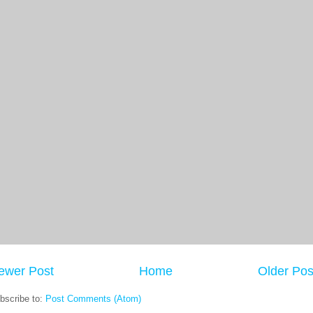
ewer Post
Home
Older Pos
bscribe to:
Post Comments (Atom)