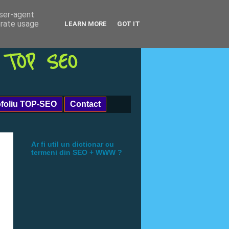
user-agent
erate usage
LEARN MORE
GOT IT
| TOP SEO
ofoliu TOP-SEO
Contact
Ar fi util un dictionar cu
termeni din SEO + WWW ?